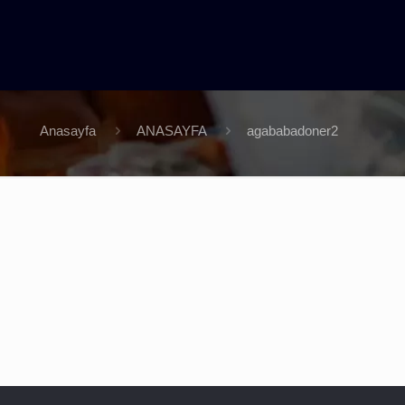
Anasayfa
ANASAYFA
agababadoner2