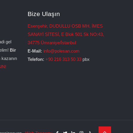
Bize Ulaşın
Esenşehir, DUDULLU OSB MH. İMES
SANAYİ SİTESİ, E Blok 501 Sk NO:43,
di gel
34775 Ümraniye/İstanbul
relim!
Bir
E-Mail:
info@polesan.com
n kazanın
Telefon:
+90 216 313 50 33
pbx
IN!