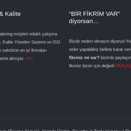
& Kalite
“BİR FİKRİM VAR”
diyorsan…
tering müşteri odaklı çalışma
Bizde neden olmasın diyoruz! Ha
e, Kalite Yönetim Sistemi ve ISO
neler yapabiliriz birlikte karar ve
e sektörün en iyi firmaları
fikriniz mi var?
bizimle paylaşı
rini almıştır.
>>>
fikriniz bizim için değerli
PAYLAŞ