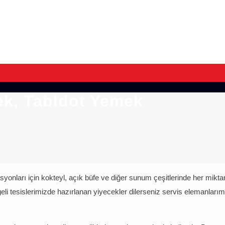
ek, Tabldot Yemek
yonları için kokteyl, açık büfe ve diğer sunum çeşitlerinde her mikta
lgeli tesislerimizde hazırlanan yiyecekler dilerseniz servis elemanlarım