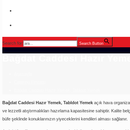
Search for:
Search Button
Bağdat Caddesi Hazır Yem
Anasayfa
Catering Firması
Bağdat Caddesi Hazır Yemek, Tabldot Yemek
Bağdat Caddesi Hazır Yemek, Tabldot Yemek
açık hava organizas
ve lezzetli atıştırmalıkları hazırlama kapasitesine sahiptir. Kalite be
büfe şeklinde konuklarınızın yiyeceklerini kendileri alması sağlanır.