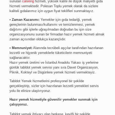
sunulan
catering
hizmeti, yüksek kalite ile düşük maliyetli gıda
hizmeti vermektedir. Polesan Toplu yemek olarak da sizlere
kaliteli gıdalarımız için uygun fiyat teklifleri sunmaktayız.
•
Zaman Kazanımı:
Yemekler için gıda tedariği, yemek
gereçlerinin bulunması/kullanımı ve temizlenmesi, yemek
dağıtımı gibi işlerle uğraşılmadan doğrudan bu işin size
organizasyonunu sunan bir firmadan hazır yemek hizmeti almak
zaman açısından oldukça kazançlıdır.
• Memnuniyet:
Alanında tecrübeli aşçılar tarafından hazırlanan
lezzetli ve hijyenik yemeklerle tüketicilerin memnuniyeti
sağlanacaktır.
Hazır yemek üretimi ve İstanbul Anadolu Yakası iş yerlerine
günlük tabldot yemek servisi yanı sıra Davet Organizasyon,
Piknik, Kokteyl ve Dügünlere yemek hizmeti vermekteyiz.
Tabldot Yemek hizmetlerini profesyonel bir şekilde
gerçekleştirip, sizler için hazırlanan lezzetli yemekleri servis
yolu ile elinize ulaştırıyoruz.
Hazır yemek hizmetiyle güvenilir yemekler sunmak için
çalışıyoruz.
Tabldot yemek ihtiyacı olan herkese, keyifli bir şekilde