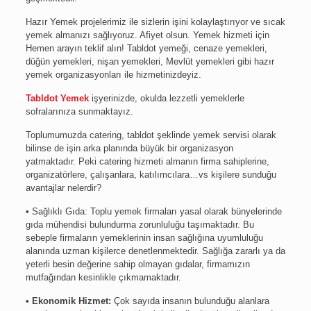
Hazır Yemek projelerimiz ile sizlerin işini kolaylaştırıyor ve sıcak
yemek almanızı sağlıyoruz. Afiyet olsun. Yemek hizmeti için
Hemen arayın teklif alın! Tabldot yemeği, cenaze yemekleri,
düğün yemekleri, nişan yemekleri, Mevlüt yemekleri gibi hazır
yemek organizasyonları ile hizmetinizdeyiz.
Tabldot Yemek
işyerinizde, okulda lezzetli yemeklerle
sofralarınıza sunmaktayız.
Toplumumuzda catering, tabldot şeklinde yemek servisi olarak
bilinse de işin arka planında büyük bir organizasyon
yatmaktadır. Peki catering hizmeti almanın firma sahiplerine,
organizatörlere, çalışanlara, katılımcılara…vs kişilere sunduğu
avantajlar nelerdir?
• Sağlıklı Gıda: Toplu yemek firmaları yasal olarak bünyelerinde
gıda mühendisi bulundurma zorunluluğu taşımaktadır. Bu
sebeple firmaların yemeklerinin insan sağlığına uyumluluğu
alanında uzman kişilerce denetlenmektedir. Sağlığa zararlı ya da
yeterli besin değerine sahip olmayan gıdalar, firmamızın
mutfağından kesinlikle çıkmamaktadır.
• Ekonomik Hizmet:
Çok sayıda insanın bulunduğu alanlara