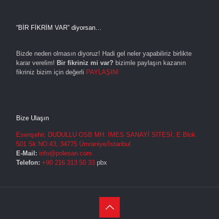
“BİR FİKRİM VAR” diyorsan…
Bizde neden olmasın diyoruz! Hadi gel neler yapabiliriz birlikte
karar verelim!
Bir fikriniz mi var?
bizimle paylaşın kazanın
fikriniz bizim için değerli
PAYLAŞIN!
Bize Ulaşın
Esenşehir, DUDULLU OSB MH. İMES SANAYİ SİTESİ, E Blok
501 Sk NO:43, 34775 Ümraniye/İstanbul
E-Mail:
info@polesan.com
Telefon:
+90 216 313 50 33
pbx