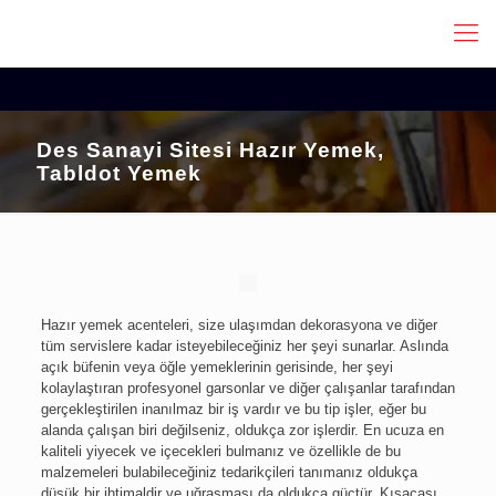
Des Sanayi Sitesi Hazır Yemek,
Tabldot Yemek
Hazır yemek acenteleri, size ulaşımdan dekorasyona ve diğer
tüm servislere kadar isteyebileceğiniz her şeyi sunarlar. Aslında
açık büfenin veya öğle yemeklerinin gerisinde, her şeyi
kolaylaştıran profesyonel garsonlar ve diğer çalışanlar tarafından
gerçekleştirilen inanılmaz bir iş vardır ve bu tip işler, eğer bu
alanda çalışan biri değilseniz, oldukça zor işlerdir. En ucuza en
kaliteli yiyecek ve içecekleri bulmanız ve özellikle de bu
malzemeleri bulabileceğiniz tedarikçileri tanımanız oldukça
düşük bir ihtimaldir ve uğraşması da oldukça güçtür. Kısacası