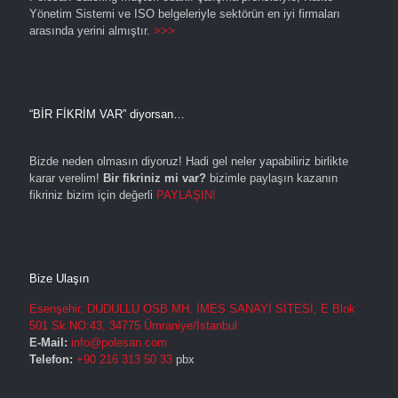
Yönetim Sistemi ve ISO belgeleriyle sektörün en iyi firmaları
arasında yerini almıştır.
>>>
“BİR FİKRİM VAR” diyorsan…
Bizde neden olmasın diyoruz! Hadi gel neler yapabiliriz birlikte
karar verelim!
Bir fikriniz mi var?
bizimle paylaşın kazanın
fikriniz bizim için değerli
PAYLAŞIN!
Bize Ulaşın
Esenşehir, DUDULLU OSB MH. İMES SANAYİ SİTESİ, E Blok
501 Sk NO:43, 34775 Ümraniye/İstanbul
E-Mail:
info@polesan.com
Telefon:
+90 216 313 50 33
pbx