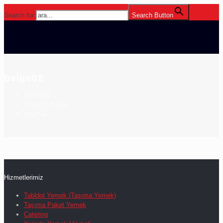
Search for:
Search Button
belge02
Anasayfa
Hijyen & Kalite
belge02
Hizmetlerimiz
Tabldot Yemek (Taşıma Yemek)
Taşıma Paket Yemek
Catering