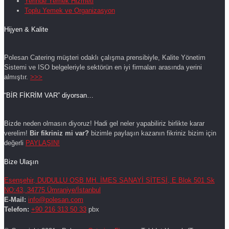
Yerinde Yemek Hizmeti
Toplu Yemek ve Organizasyon
Hijyen & Kalite
Polesan Catering müşteri odaklı çalışma prensibiyle, Kalite Yönetim
Sistemi ve ISO belgeleriyle sektörün en iyi firmaları arasında yerini
almıştır.
>>>
“BİR FİKRİM VAR” diyorsan…
Bizde neden olmasın diyoruz! Hadi gel neler yapabiliriz birlikte karar
verelim!
Bir fikriniz mi var?
bizimle paylaşın kazanın fikriniz bizim için
değerli
PAYLAŞIN!
Bize Ulaşın
Esenşehir, DUDULLU OSB MH. İMES SANAYİ SİTESİ, E Blok 501 Sk
NO:43, 34775 Ümraniye/İstanbul
E-Mail:
info@polesan.com
Telefon:
+90 216 313 50 33
pbx