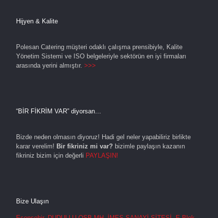
Hijyen & Kalite
Polesan Catering müşteri odaklı çalışma prensibiyle, Kalite
Yönetim Sistemi ve ISO belgeleriyle sektörün en iyi firmaları
arasında yerini almıştır.
>>>
“BİR FİKRİM VAR” diyorsan…
Bizde neden olmasın diyoruz! Hadi gel neler yapabiliriz birlikte
karar verelim!
Bir fikriniz mi var?
bizimle paylaşın kazanın
fikriniz bizim için değerli
PAYLAŞIN!
Bize Ulaşın
Esenşehir, DUDULLU OSB MH. İMES SANAYİ SİTESİ, E Blok