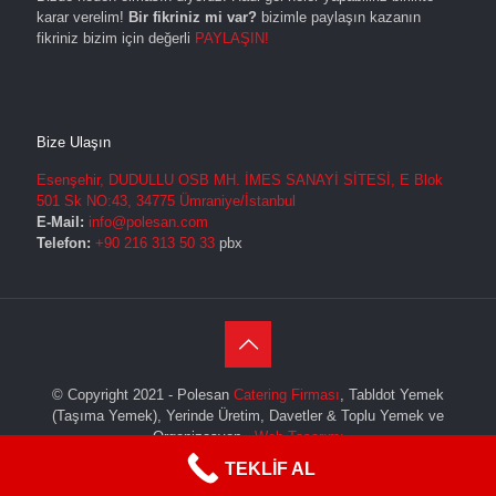
karar verelim!
Bir fikriniz mi var?
bizimle paylaşın kazanın
fikriniz bizim için değerli
PAYLAŞIN!
Bize Ulaşın
Esenşehir, DUDULLU OSB MH. İMES SANAYİ SİTESİ, E Blok
501 Sk NO:43, 34775 Ümraniye/İstanbul
E-Mail:
info@polesan.com
Telefon:
+90 216 313 50 33
pbx
© Copyright 2021 - Polesan
Catering Firması
, Tabldot Yemek
(Taşıma Yemek), Yerinde Üretim, Davetler & Toplu Yemek ve
Organizasyon
Web Tasarımı
TEKLİF AL