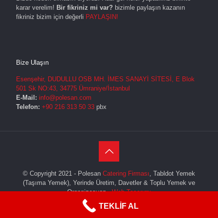
karar verelim!
Bir fikriniz mi var?
bizimle paylaşın kazanın
fikriniz bizim için değerli
PAYLAŞIN!
Bize Ulaşın
Esenşehir, DUDULLU OSB MH. İMES SANAYİ SİTESİ, E Blok
501 Sk NO:43, 34775 Ümraniye/İstanbul
E-Mail:
info@polesan.com
Telefon:
+90 216 313 50 33
pbx
© Copyright 2021 - Polesan
Catering Firması
, Tabldot Yemek
(Taşıma Yemek), Yerinde Üretim, Davetler & Toplu Yemek ve
Organizasyon
Web Tasarımı
TEKLİF AL