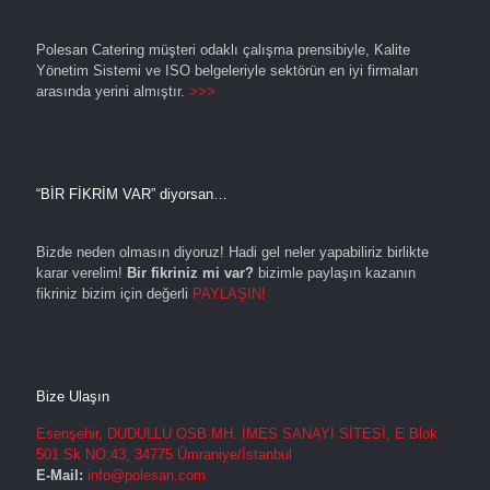
Polesan Catering müşteri odaklı çalışma prensibiyle, Kalite
Yönetim Sistemi ve ISO belgeleriyle sektörün en iyi firmaları
arasında yerini almıştır.
>>>
“BİR FİKRİM VAR” diyorsan…
Bizde neden olmasın diyoruz! Hadi gel neler yapabiliriz birlikte
karar verelim!
Bir fikriniz mi var?
bizimle paylaşın kazanın
fikriniz bizim için değerli
PAYLAŞIN!
Bize Ulaşın
Esenşehir, DUDULLU OSB MH. İMES SANAYİ SİTESİ, E Blok
501 Sk NO:43, 34775 Ümraniye/İstanbul
E-Mail:
info@polesan.com